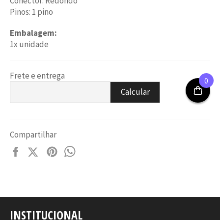
Conector: Redondo
Pinos: 1 pino
Embalagem:
1x unidade
Frete e entrega
0
Calcular
Compartilhar
Compartilhe
Compartilhar
Adicione
Compartilhar
no
no
no
no
Facebook
X
Pinterest
WhatsApp
INSTITUCIONAL