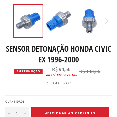
SENSOR DETONAÇÃO HONDA CIVIC
EX 1996-2000
R$ 94,56
Preço
R$ 133,56
EM PROMOÇÃO
normal
ou até 12x no cartão
RESTAM APENAS 6
QUANTIDADE
−
+
ADICIONAR AO CARRINHO